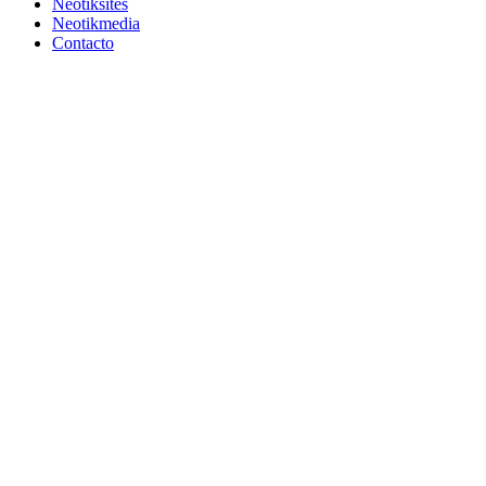
Neotiksites
Neotikmedia
Contacto